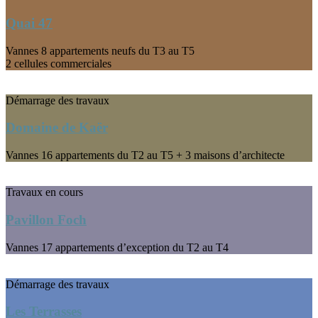
Quai 47
Vannes
8 appartements neufs du T3 au T5
2 cellules commerciales
Démarrage des travaux
Domaine de Kaër
Vannes
16 appartements du T2 au T5 + 3 maisons d’architecte
Travaux en cours
Pavillon Foch
Vannes
17 appartements d’exception du T2 au T4
Démarrage des travaux
Les Terrasses