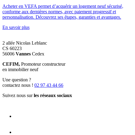
Acheter en VEFA permet d’acquérir un logement neuf sécurisé,
conforme aux dernières normes, avec paiement progressif et
personnalisation. Découvrez ses étapes, garanties et avantages.
En savoir plus
2 allée Nicolas Leblanc
CS 60223
56006
Vannes
Cedex
CEFIM,
Promoteur constructeur
en immobilier neuf
Une question ?
contactez nous !
02 97 43 44 66
Suivez nous sur
les réseaux sociaux